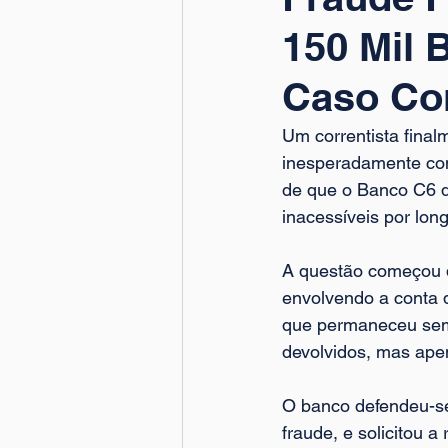
150 Mil 
Caso Co
Um correntista final
inesperadamente comp
de que o Banco C6 de
inacessíveis por lo
A questão começou q
envolvendo a conta d
que permaneceu sem 
devolvidos, mas ape
O banco defendeu-se
fraude, e solicitou a