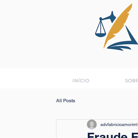
INÍCIO
SOB
All Posts
advfabricioamoriml
Fraude 