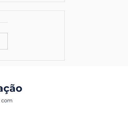
lificando a Questão de
das e Inventário: Um
plo Prático
iação
, com