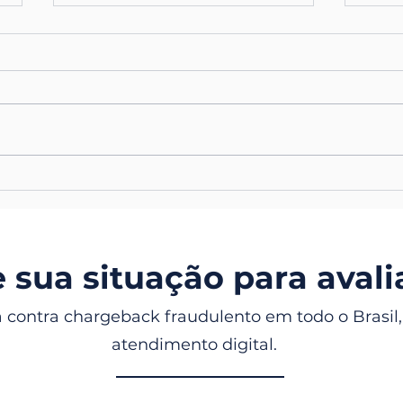
Banco Condenado a
Simp
Indenizar Proprietário por
Dívi
Bloqueio de Carro Devido a
Exem
Financiamento Fraudulento
 sua situação para aval
 contra chargeback fraudulento em todo o Brasil
atendimento digital.