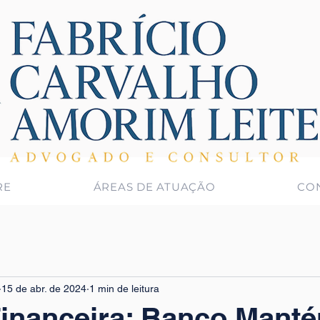
RE
ÁREAS DE ATUAÇÃO
CO
15 de abr. de 2024
1 min de leitura
Financeira: Banco Mant