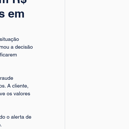
es em
situação 
rmou a decisão 
ficarem 
fraude 
. A cliente, 
ve os valores 
o o alerta de 
. 