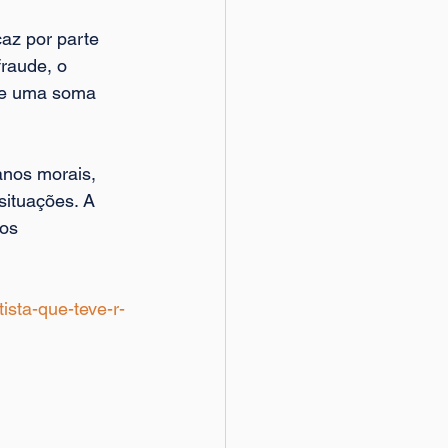
az por parte 
raude, o 
 de uma soma 
anos morais, 
situações. A 
os 
tista-que-teve-r-